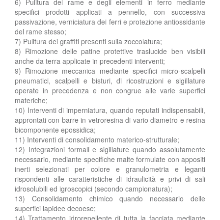
6) Pulitura del rame e degli elementi in ferro mediante
specifici prodotti applicati a pennello, con successiva
passivazione, verniciatura dei ferri e protezione antiossidante
del rame stesso;
7) Pulitura dei graffiti presenti sulla zoccolatura;
8) Rimozione delle patine protettive traslucide ben visibili
anche da terra applicate in precedenti interventi;
9) Rimozione meccanica mediante specifici micro-scalpelli
pneumatici, scalpelli e bisturi, di ricostruzioni e sigillature
operate in precedenza e non congrue alle varie superfici
materiche;
10) Interventi di imperniatura, quando reputati indispensabili,
approntati con barre in vetroresina di vario diametro e resina
bicomponente epossidica;
11) Interventi di consolidamento materico-strutturale;
12) Integrazioni formali e sigillature quando assolutamente
necessario, mediante specifiche malte formulate con appositi
inerti selezionati per colore e granulometria e leganti
rispondenti alle caratteristiche di idraulicità e privi di sali
idrosolubili ed igroscopici (secondo campionatura);
13) Consolidamento chimico quando necessario delle
superfici lapidee decoese;
14) Trattamento idrorepellente di tutta la facciata mediante